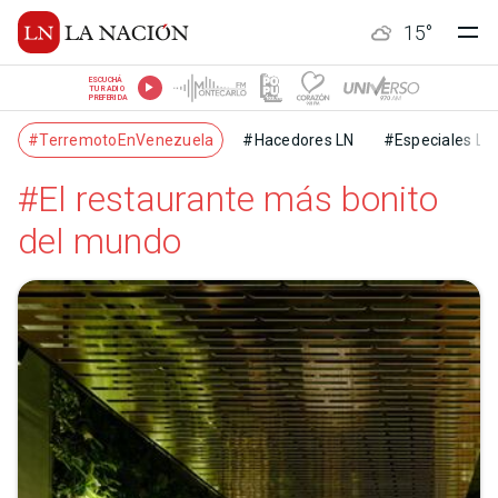
15
°
ESCUCHÁ
TU RADIO
PREFERIDA
#TerremotoEnVenezuela
#Hacedores LN
#Especiales LN
#El restaurante más bonito
del mundo