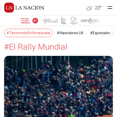
23
°
ESCUCHÁ
TU RADIO
PREFERIDA
#TerremotoEnVenezuela
#Hacedores LN
#Especiales LN
#El Rally Mundial