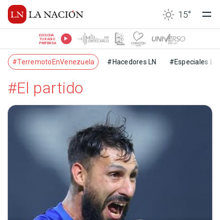
15
°
ESCUCHÁ
TU RADIO
PREFERIDA
#TerremotoEnVenezuela
#Hacedores LN
#Especiales LN
#El partido