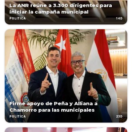
La ANR reúne a 3.300 dirigentes para
iniciar la campaña municipal
14D
POLÍTICA
Firme apoyo de Peña y Alliana a
Chamorro para las municipales
23D
POLÍTICA