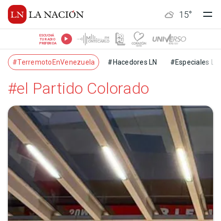
15
°
ESCUCHÁ
TU RADIO
PREFERIDA
#TerremotoEnVenezuela
#Hacedores LN
#Especiales LN
#el Partido Colorado