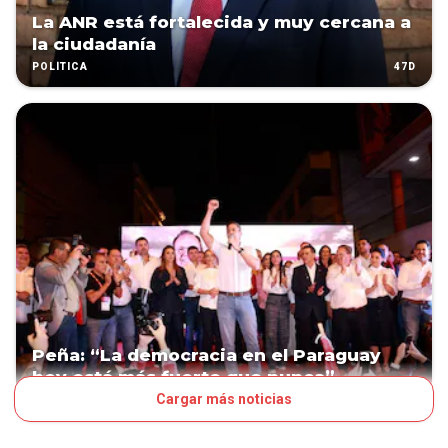
La ANR está fortalecida y muy cercana a
la ciudadanía
47D
POLÍTICA
Peña: “La democracia en el Paraguay
hoy está más fuerte que nunca”
Cargar más noticias
62D
POLÍTICA