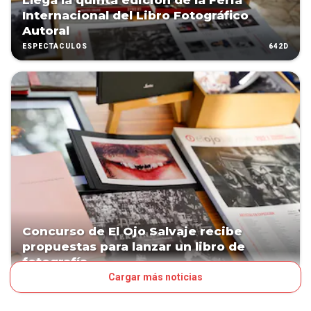
Llega la quinta edición de la Feria
Internacional del Libro Fotográfico
Autoral
642D
ESPECTÁCULOS
Concurso de El Ojo Salvaje recibe
propuestas para lanzar un libro de
fotografía
Cargar más noticias
689D
ESPECTÁCULOS