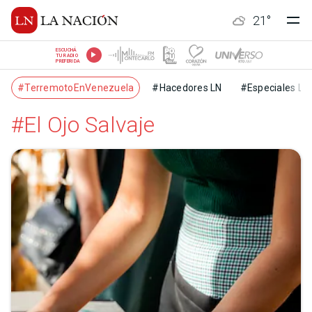
21
°
ESCUCHÁ
TU RADIO
PREFERIDA
#TerremotoEnVenezuela
#Hacedores LN
#Especiales LN
#El Ojo Salvaje