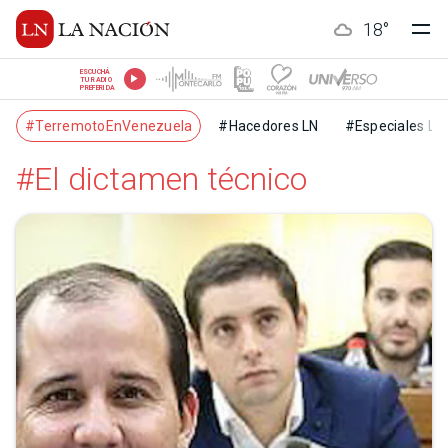
18
°
ESCUCHÁ
TU RADIO
PREFERIDA
#TerremotoEnVenezuela
#Hacedores LN
#Especiales LN
#El dictamen técnico