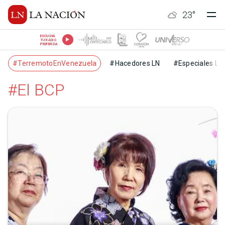
23
°
ESCUCHÁ
TU RADIO
PREFERIDA
#TerremotoEnVenezuela
#Hacedores LN
#Especiales LN
#El BCP