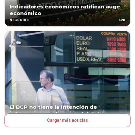
Indicadores económicos ratifican auge
económico
52D
NEGOCIOS
El BCP no tiene la intención de
intervenir en cotización del dólar
Cargar más noticias
94D
NEGOCIOS