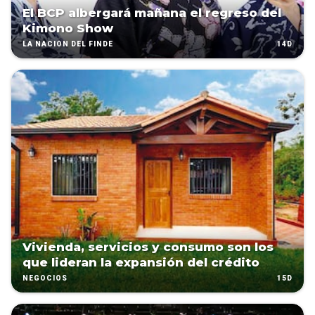
El BCP albergará mañana el regreso del
Kimono Show
14D
LA NACIÓN DEL FINDE
Vivienda, servicios y consumo son los
que lideran la expansión del crédito
15D
NEGOCIOS