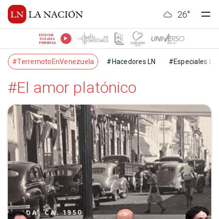
26
°
ESCUCHÁ
TU RADIO
PREFERIDA
#TerremotoEnVenezuela
#Hacedores LN
#Especiales LN
#El amor platónico