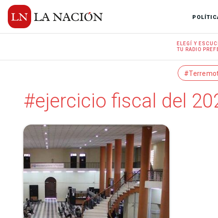
POLÍTIC
ELEGÍ Y
ESCUC
TU RADIO
PREF
#Terremo
#ejercicio fiscal del 2