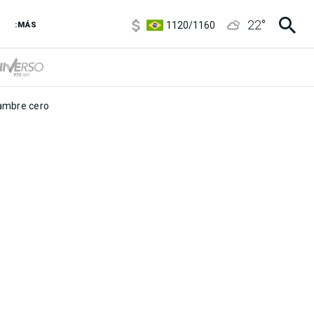
5920
/
5970
22
°
1120
/
1160
:MÁS
3,6
/
3,9
6850
/
7200
5920
/
5970
mbre cero