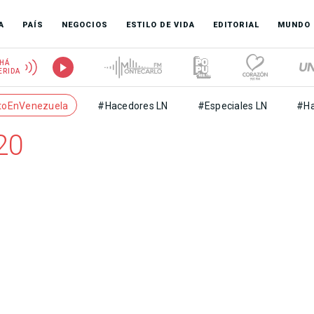
A
PAÍS
NEGOCIOS
ESTILO DE VIDA
EDITORIAL
MUNDO
HÁ
ERIDA
toEnVenezuela
#Hacedores LN
#Especiales LN
#Ha
020