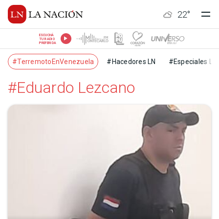
22
°
ESCUCHÁ
TU RADIO
PREFERIDA
#TerremotoEnVenezuela
#Hacedores LN
#Especiales LN
#Eduardo Lezcano