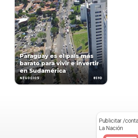
Paraguay es el país más
barato para vivir e invertir
en Sudamérica
859D
NEGOCIOS
Publicitar /cont
La Nación