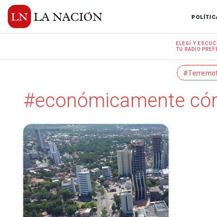
POLÍTIC
ELEGÍ Y
ESCUC
TU RADIO
PREF
#Terremo
#económicamente c