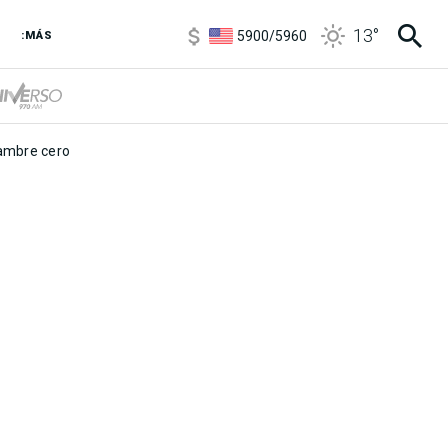
6850
/
7200
13
°
5900
/
5960
:MÁS
1100
/
1160
3,8
/
4
6850
/
7200
5900
/
5960
mbre cero