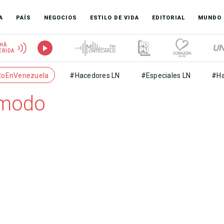
A
PAÍS
NEGOCIOS
ESTILO DE VIDA
EDITORIAL
MUNDO
HÁ
ERIDA
toEnVenezuela
#Hacedores LN
#Especiales LN
#Ha
ómodo