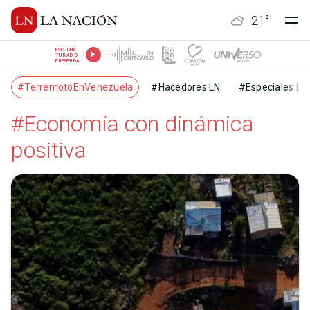
21
°
ESCUCHÁ
TU RADIO
PREFERIDA
#TerremotoEnVenezuela
#Hacedores LN
#Especiales LN
#Economía con dinámica
positiva