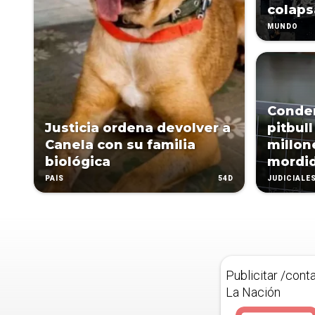
colap
MUNDO
Conde
Justicia ordena devolver a
pitbull
Canela con su familia
millon
biológica
mordid
54D
PAÍS
JUDICIALE
Publicitar /cont
La Nación