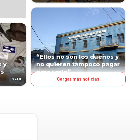
“Ellos no son los dueños y
s y
no quieren tampoco pagar
os
para serlo”
Cargar más noticias
974D
1262D
POLÍTICA