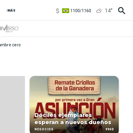
5900
/
5960
14
°
1100
/
1160
:MÁS
3,8
/
4
6850
/
7200
5900
/
5960
mbre cero
Dóciles ejemplares
esperan a nuevos dueños
994D
NEGOCIOS