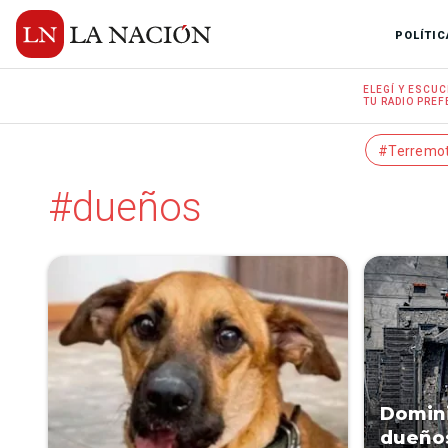
POLÍTIC
ELEGÍ Y
ESCUC
TU RADIO
PREF
#Terremo
#dueños
Domini
dueños