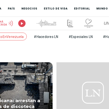
A
PAÍS
NEGOCIOS
ESTILO DE VIDA
EDITORIAL
MUNDO
HÁ
ERIDA
toEnVenezuela
#Hacedores LN
#Especiales LN
#Ha
cana: arrestan a
 de discoteca