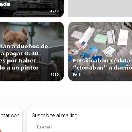
sada
421D
nan a dueños de
 a pagar G. 30
es por haber
Falsificaban cédula
o a un pintor
“clonaban” a dueñ
795D
S
PAÍS
actar con
Suscribite al mailing.