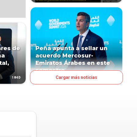
ares de
Peña apunta a sellar un
na
acuerdo Mercosur-
al,
Emiratos Árabes en este
semestre
Cargar más noticias
184D
186D
POLÍTICA