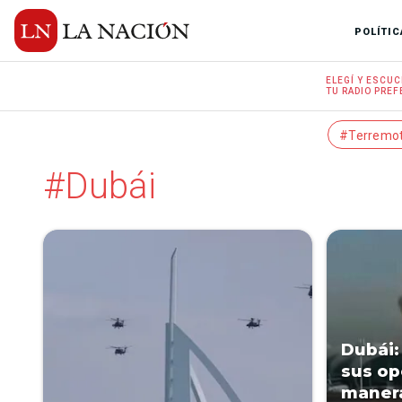
POLÍTIC
ELEGÍ Y
ESCUC
TU RADIO
PREF
#Terremo
#Dubái
Dubái:
sus op
manera