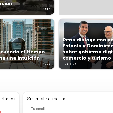
nsión
154D
Peña dialoga con p
Estonia y Dominica
 cuando el tiempo
sobre gobierno digit
ma una intuición
comercio y turismo
179D
POLÍTICA
actar con
Suscribite al mailing.