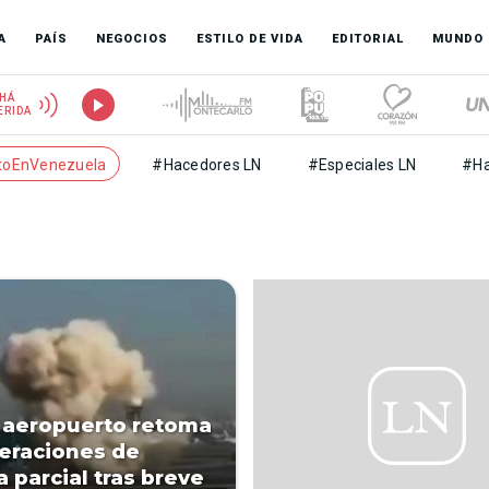
A
PAÍS
NEGOCIOS
ESTILO DE VIDA
EDITORIAL
MUNDO
HÁ
ERIDA
toEnVenezuela
#Hacedores LN
#Especiales LN
#Ha
 aeropuerto retoma
eraciones de
 parcial tras breve