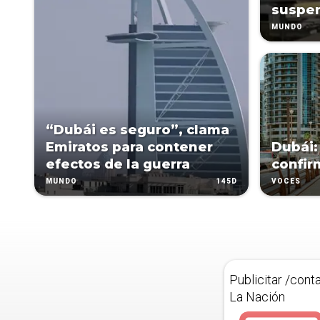
suspe
MUNDO
“Dubái es seguro”, clama
Emiratos para contener
Dubái:
efectos de la guerra
confir
145D
MUNDO
VOCES
Publicitar /cont
La Nación