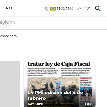
5900
/
5960
22
°
1100
/
1160
:MÁS
3,8
/
4
6850
/
7200
5900
/
5960
mbre cero
LN PM: edición del 4 de
febrero
185D
TAPA LNPM