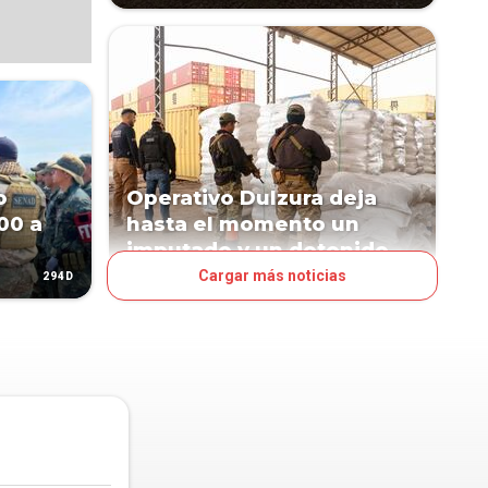
o
Operativo Dulzura deja
00 a
hasta el momento un
imputado y un detenido
Cargar más noticias
294D
748D
POLÍTICA