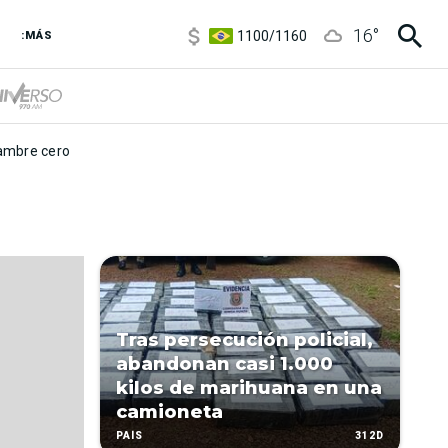
5900
/
5960
16
°
1100
/
1160
:MÁS
3,8
/
4
6850
/
7200
5900
/
5960
mbre cero
Tras persecución policial,
abandonan casi 1.000
kilos de marihuana en una
camioneta
312D
PAÍS