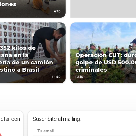
llones
67D
 352 kilos de
ana en la
Operación CUT: dur
ería de un camión
golpe de USD 500.0
stino a Brasil
criminales
114D
PAÍS
actar con
Suscribite al mailing.