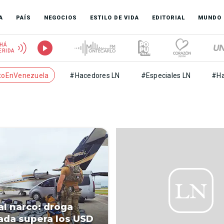
A
PAÍS
NEGOCIOS
ESTILO DE VIDA
EDITORIAL
MUNDO
HÁ
ERIDA
toEnVenezuela
#Hacedores LN
#Especiales LN
#Ha
al narco: droga
ada supera los USD