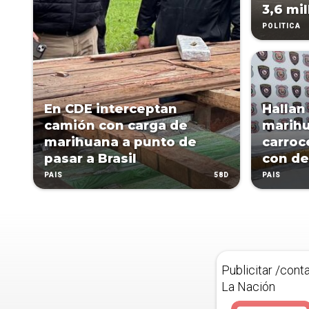
3,6 mi
POLÍTICA
En CDE interceptan
Hallan
camión con carga de
marihu
marihuana a punto de
carroc
pasar a Brasil
con de
58D
PAÍS
PAÍS
Publicitar /cont
La Nación