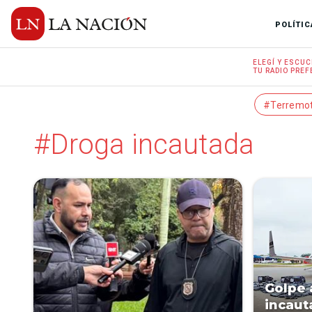
POLÍTIC
ELEGÍ Y
ESCUC
TU RADIO
PREF
#Terremo
#Droga incautada
Golpe 
incaut