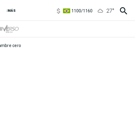
5900
/
5960
27
°
1100
/
1160
:MÁS
3,8
/
4
6850
/
7200
5900
/
5960
mbre cero