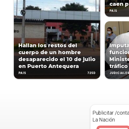
caen p
PAÍS
Hallan los restos del
Imputa
cuerpo de un hombre
funcio
desaparecido el 10 de julio
Minist
en Puerto Antequera
tráfico
725D
PAÍS
JUDICIALE
Publicitar /cont
La Nación