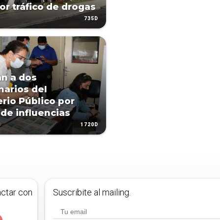
or tráfico de drogas
735D
n a dos
narios del
erio Público por
 de influencias
1720D
S
actar con
Suscribite al mailing.