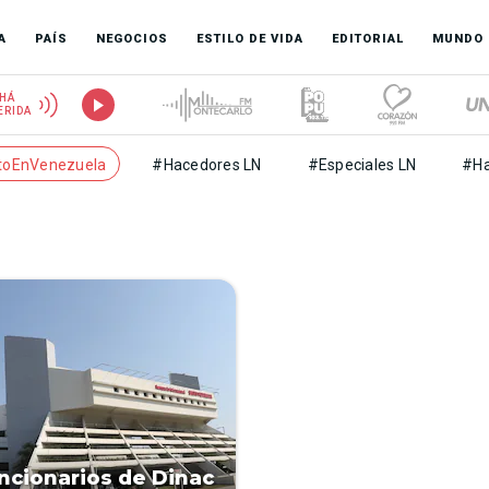
A
PAÍS
NEGOCIOS
ESTILO DE VIDA
EDITORIAL
MUNDO
HÁ
ERIDA
toEnVenezuela
#Hacedores LN
#Especiales LN
#Ha
ncionarios de Dinac