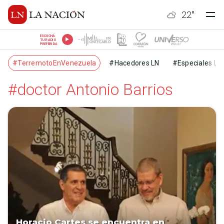
22
°
ESCUCHÁ
TU RADIO
PREFERIDA
#TerremotoEnVenezuela
#Hacedores LN
#Especiales LN
#doctor Antonio Barrios
Horacio Cartes se encuentra en