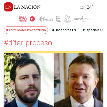
24
°
ESCUCHÁ
TU RADIO
PREFERIDA
#TerremotoEnVenezuela
#Hacedores LN
#Especiales LN
#ditar proceso