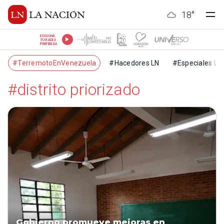
18
°
ESCUCHÁ
TU RADIO
PREFERIDA
#TerremotoEnVenezuela
#Hacedores LN
#Especiales LN
#distrito priorizado
Gobierno promueve mejoras en