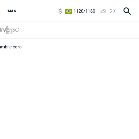
5920
/
5970
27
°
1120
/
1160
:MÁS
3,6
/
3,9
6850
/
7200
5920
/
5970
mbre cero