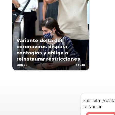
Variante delta del
coronavirus dispara
contagios y obliga a
reinstaurar restricciones
1853D
MUNDO
Publicitar /cont
La Nación