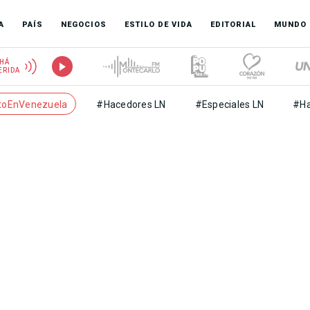
A
PAÍS
NEGOCIOS
ESTILO DE VIDA
EDITORIAL
MUNDO
HÁ
ERIDA
toEnVenezuela
#Hacedores LN
#Especiales LN
#Ha