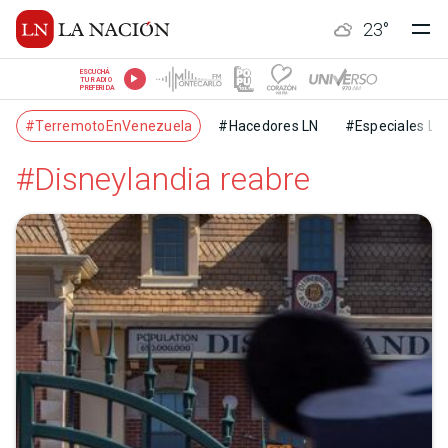
23
°
ESCUCHÁ
TU RADIO
PREFERIDA
#TerremotoEnVenezuela
#Hacedores LN
#Especiales LN
#Disneylandia reabre