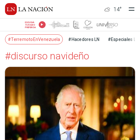
14
°
ESCUCHÁ
TU RADIO
PREFERIDA
#TerremotoEnVenezuela
#Hacedores LN
#Especiales LN
#discurso navideño