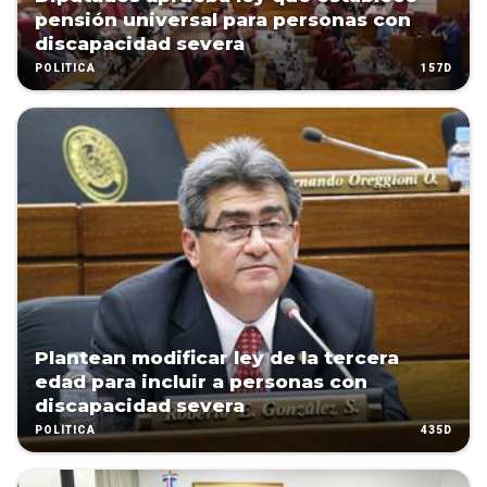
pensión universal para personas con
discapacidad severa
157D
POLÍTICA
Plantean modificar ley de la tercera
edad para incluir a personas con
discapacidad severa
435D
POLÍTICA