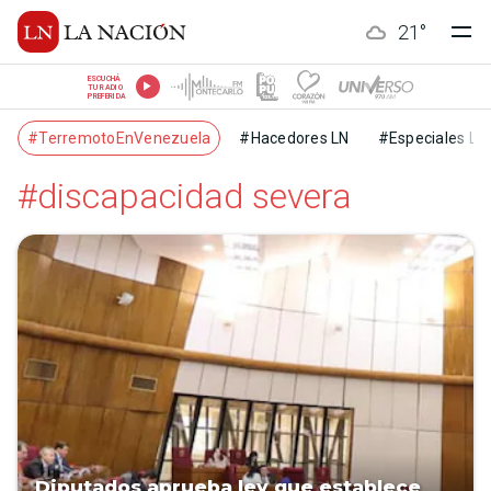
21
°
ESCUCHÁ
TU RADIO
PREFERIDA
#TerremotoEnVenezuela
#Hacedores LN
#Especiales LN
#discapacidad severa
Diputados aprueba ley que establece