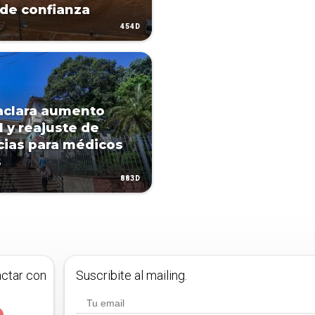
 de confianza
454D
aclara aumento
l y reajuste de
cias para médicos
s
883D
actar con
Suscribite al mailing.