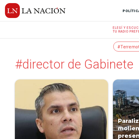
POLÍTIC
ELEGÍ Y
ESCUC
TU RADIO
PREF
#Terremo
#director de Gabinete
Parali
molien
presen