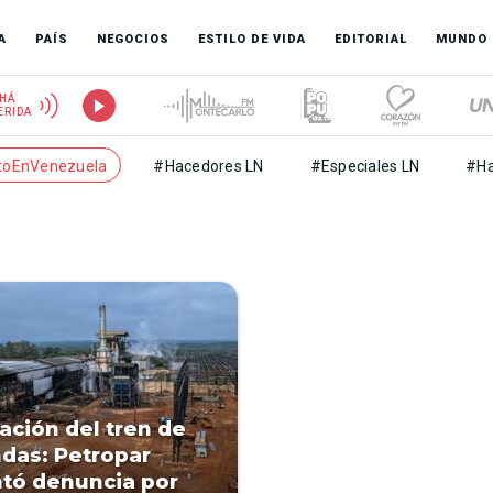
A
PAÍS
NEGOCIOS
ESTILO DE VIDA
EDITORIAL
MUNDO
HÁ
ERIDA
toEnVenezuela
#Hacedores LN
#Especiales LN
#Ha
zación del tren de
das: Petropar
tó denuncia por