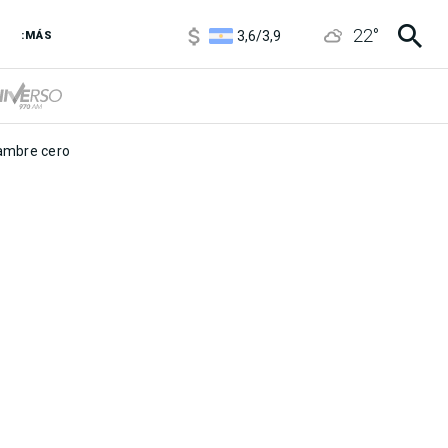
1120
/
1160
22
°
3,6
/
3,9
:MÁS
6850
/
7200
5920
/
5970
mbre cero