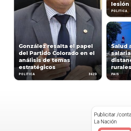
lesión
POLÍTICA
González resalta el papel
Salud 
del Partido Colorado en el
salaria
análisis de temas
distan
estratégicos
rurale
362D
POLÍTICA
PAÍS
Publicitar /cont
La Nación