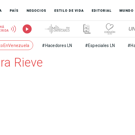
A
PAÍS
NEGOCIOS
ESTILO DE VIDA
EDITORIAL
MUNDO
HÁ
ERIDA
toEnVenezuela
#Hacedores LN
#Especiales LN
#Ha
ira Rieve