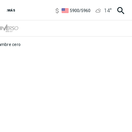
6850
/
7200
14
°
5900
/
5960
:MÁS
1100
/
1160
3,8
/
4
6850
/
7200
5900
/
5960
mbre cero