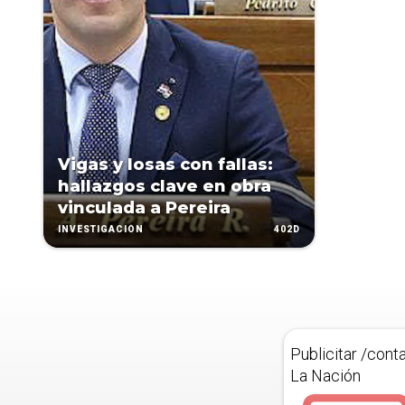
Vigas y losas con fallas:
hallazgos clave en obra
vinculada a Pereira
402D
INVESTIGACIÓN
Publicitar /cont
La Nación