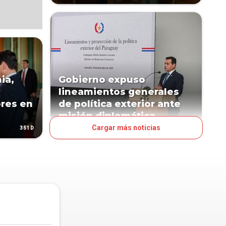
ia,
Gobierno expuso
lineamientos generales
res en
de política exterior ante
misión diplomática
Cargar más noticias
351D
593D
POLÍTICA