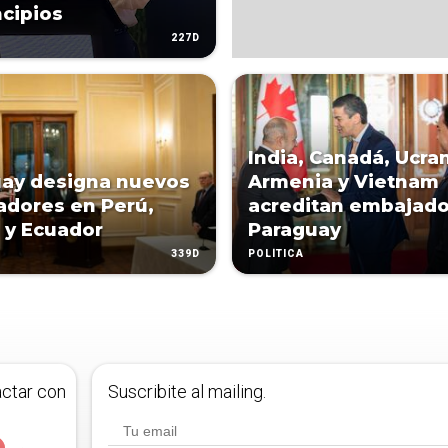
ncipios
227D
India, Canadá, Ucran
ay designa nuevos
Armenia y Vietnam
dores en Perú,
acreditan embajado
a y Ecuador
Paraguay
339D
POLÍTICA
actar con
Suscribite al mailing.