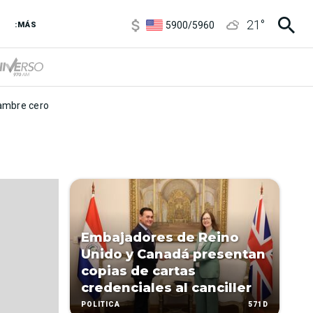
6850
/
7200
21
°
5900
/
5960
:MÁS
1100
/
1160
3,8
/
4
6850
/
7200
5900
/
5960
mbre cero
Embajadores de Reino
Unido y Canadá presentan
copias de cartas
credenciales al canciller
571D
POLÍTICA