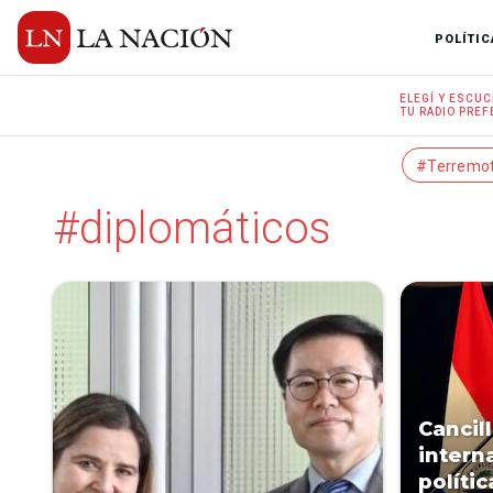
POLÍTIC
ELEGÍ Y
ESCUC
TU RADIO
PREF
#Terremo
#diplomáticos
Cancil
interna
políti