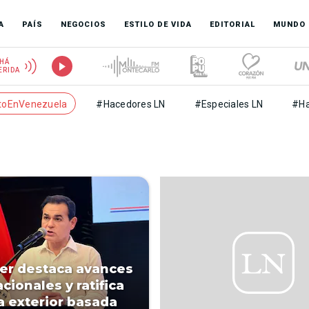
A
PAÍS
NEGOCIOS
ESTILO DE VIDA
EDITORIAL
MUNDO
HÁ
ERIDA
toEnVenezuela
#Hacedores LN
#Especiales LN
#Ha
ler destaca avances
cionales y ratifica
ca exterior basada