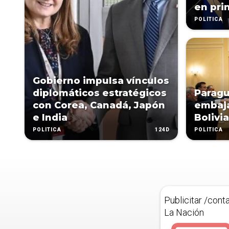
en pri
POLÍTICA
Gobierno impulsa vínculos
diplomáticos estratégicos
Paragu
con Corea, Canadá, Japón
embaja
e India
Bolivi
124D
POLÍTICA
POLÍTICA
Publicitar /cont
La Nación