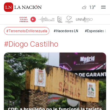
13
°
ESCUCHÁ
TU RADIO
PREFERIDA
#TerremotoEnVenezuela
#Hacedores LN
#Especiales LN
#Diogo Castilho
CDE: a brasileño no le funcionó la tarjeta