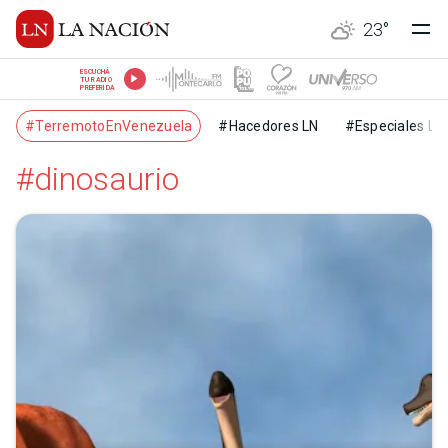
23
°
ESCUCHÁ
TU RADIO
PREFERIDA
#TerremotoEnVenezuela
#Hacedores LN
#Especiales LN
#dinosaurio