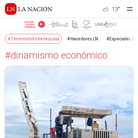
13
°
ESCUCHÁ
TU RADIO
PREFERIDA
#TerremotoEnVenezuela
#Hacedores LN
#Especiales LN
#dinamismo económico