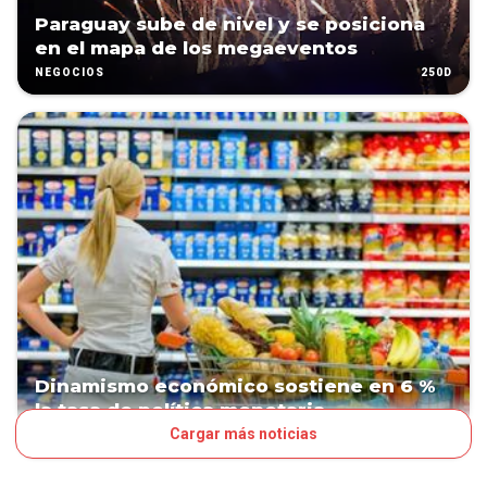
Paraguay sube de nivel y se posiciona
en el mapa de los megaeventos
250D
NEGOCIOS
Dinamismo económico sostiene en 6 %
la tasa de política monetaria
Cargar más noticias
251D
NEGOCIOS