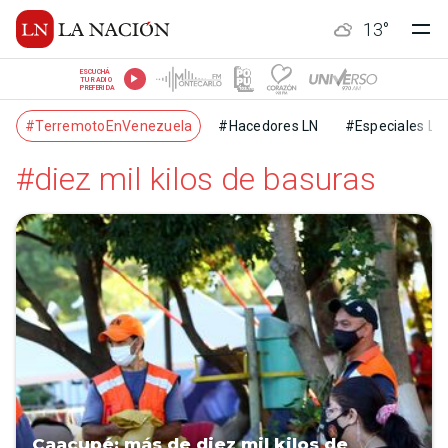
13
°
ESCUCHÁ
TU RADIO
PREFERIDA
#TerremotoEnVenezuela
#Hacedores LN
#Especiales LN
#diez mil kilos de basuras
Caacupé: más de diez mil kilos de