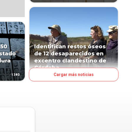
 50
Identifican restos óseos
Estado
de 12 desaparecidos en
dura
excentro clandestino de
Córdoba
Cargar más noticias
138D
147D
MUNDO