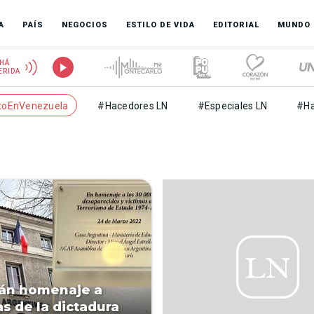
A
PAÍS
NEGOCIOS
ESTILO DE VIDA
EDITORIAL
MUNDO
HÁ
ERIDA
toEnVenezuela
#Hacedores LN
#Especiales LN
#Ha
án homenaje a
as de la dictadura