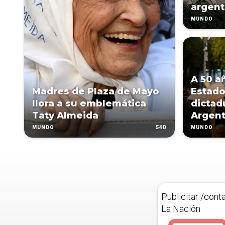
argent
MUNDO
A 50 a
Madres de Plaza de Mayo
Estado
llora a su emblemática
dictad
Taty Almeida
Argent
54D
MUNDO
MUNDO
Publicitar /cont
La Nación