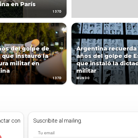
ina en París
137D
ños del golpe de
Argentina recuerda
 que instauró la
años del golpe de 
ura militar en
que instaló la dicta
ina
militar
137D
MUNDO
actar con
Suscribite al mailing.