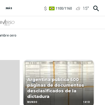
5900
/
5960
15
°
1100
/
1160
:MÁS
3,8
/
4
6850
/
7200
5900
/
5960
mbre cero
Argentina publica 500
páginas de documentos
desclasificados de la
dictadura
141D
MUNDO