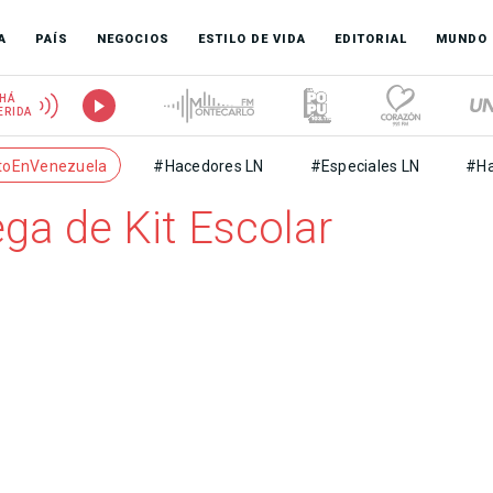
A
PAÍS
NEGOCIOS
ESTILO DE VIDA
EDITORIAL
MUNDO
HÁ
ERIDA
toEnVenezuela
#Hacedores LN
#Especiales LN
#Ha
ga de Kit Escolar