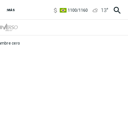
5900
/
5960
13
°
1100
/
1160
:MÁS
3,8
/
4
6850
/
7200
5900
/
5960
mbre cero