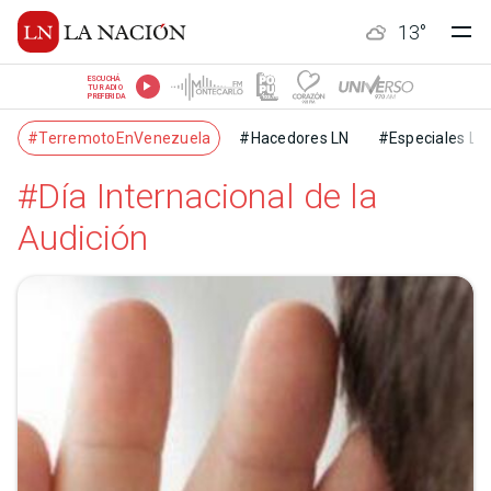
13
°
ESCUCHÁ
TU RADIO
PREFERIDA
#TerremotoEnVenezuela
#Hacedores LN
#Especiales LN
#Día Internacional de la
Audición