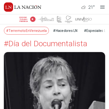
21
°
ESCUCHÁ
TU RADIO
PREFERIDA
#TerremotoEnVenezuela
#Hacedores LN
#Especiales LN
#Día del Documentalista