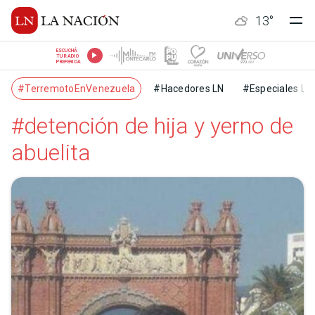
13
°
ESCUCHÁ
TU RADIO
PREFERIDA
#TerremotoEnVenezuela
#Hacedores LN
#Especiales LN
#detención de hija y yerno de
abuelita