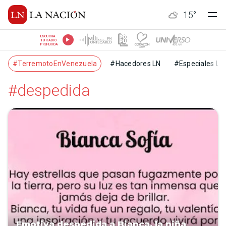
15
°
ESCUCHÁ
TU RADIO
PREFERIDA
#TerremotoEnVenezuela
#Hacedores LN
#Especiales LN
#despedida
Emotiva despedida a Bianca, la niña