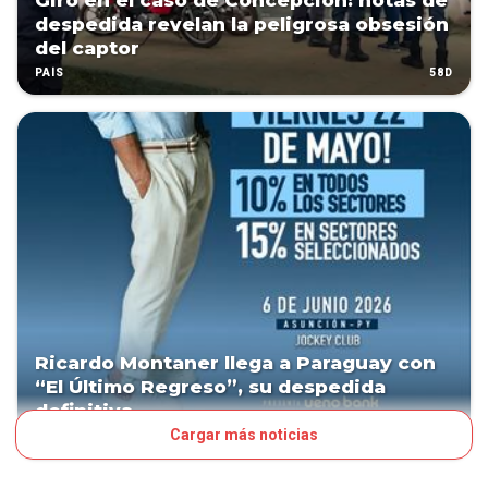
Giro en el caso de Concepción: notas de
despedida revelan la peligrosa obsesión
del captor
58D
PAÍS
Ricardo Montaner llega a Paraguay con
“El Último Regreso”, su despedida
definitiva
Cargar más noticias
PATROCINADO
79D
ESPECTÁCULOS