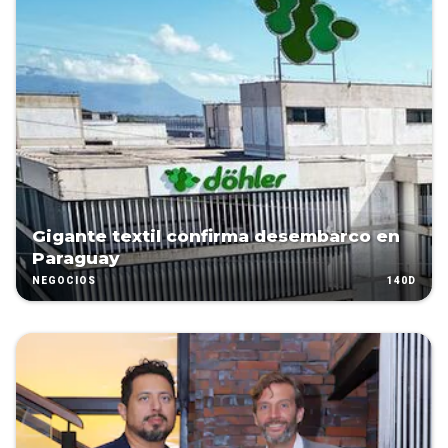
Gigante textil confirma desembarco en
Paraguay
140D
NEGOCIOS