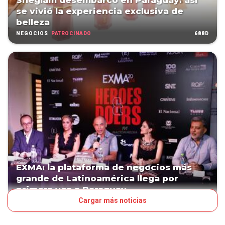
Sheglam desembarcó en Paraguay: así
se vivió la experiencia exclusiva de
belleza
PATROCINADO
688D
NEGOCIOS
EXMA: la plataforma de negocios más
grande de Latinoamérica llega por
primera vez a Paraguay
Cargar más noticias
PATROCINADO
874D
NEGOCIOS