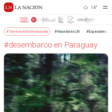
14
°
ESCUCHÁ
TU RADIO
PREFERIDA
#TerremotoEnVenezuela
#Hacedores LN
#Especiales LN
#desembarco en Paraguay