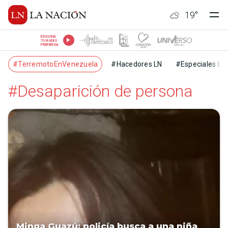
19
°
ESCUCHÁ
TU RADIO
PREFERIDA
#TerremotoEnVenezuela
#Hacedores LN
#Especiales LN
#Desaparición de persona
Minga Guazú: policía busca a una niña