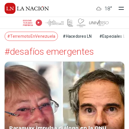
18
°
ESCUCHÁ
TU RADIO
PREFERIDA
#TerremotoEnVenezuela
#Hacedores LN
#Especiales LN
#desafíos emergentes
Paraguay impulsa diálogo en la ONU