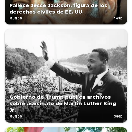
Fallece Jesse Jackson, figura de los
derechos civiles de EE. UU.
169D
MUNDO
Gobierno de Trump publica archivos
sobre asesinato de Martin Luther King
Jr.
380D
MUNDO