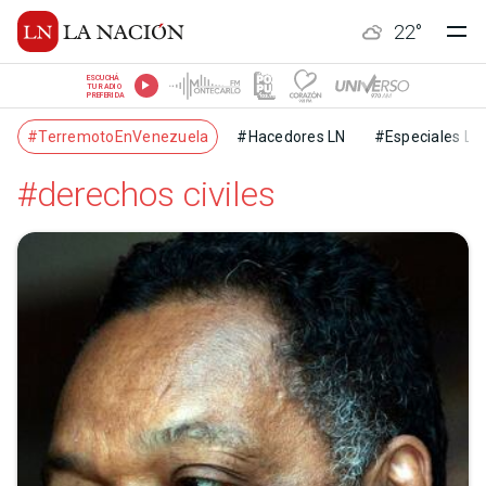
22
°
ESCUCHÁ
TU RADIO
PREFERIDA
#TerremotoEnVenezuela
#Hacedores LN
#Especiales LN
#derechos civiles