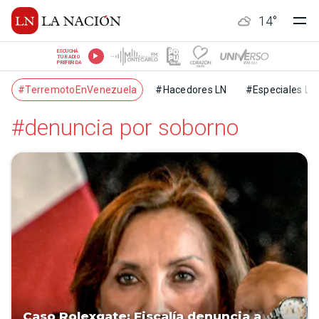
14
°
ESCUCHÁ
TU RADIO
PREFERIDA
#TerremotoEnVenezuela
#Hacedores LN
#Especiales LN
#denuncia por soborno
Caso Rolexgate: Fiscalía denuncia a