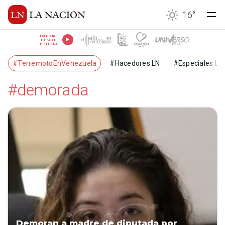
16
°
ESCUCHÁ
TU RADIO
PREFERIDA
#TerremotoEnVenezuela
#Hacedores LN
#Especiales LN
#demorada
Demoran a madre de diputada por