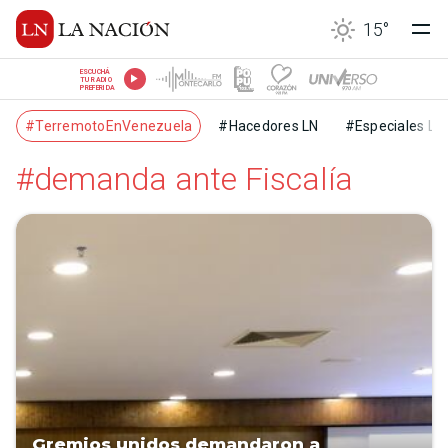
15
°
ESCUCHÁ
TU RADIO
PREFERIDA
#TerremotoEnVenezuela
#Hacedores LN
#Especiales LN
#demanda ante Fiscalía
Gremios unidos demandaron a