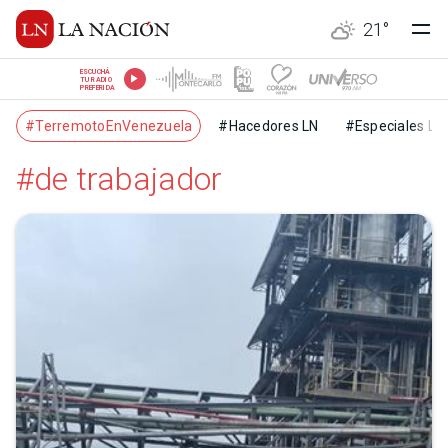
21
°
ESCUCHÁ
TU RADIO
PREFERIDA
#TerremotoEnVenezuela
#Hacedores LN
#Especiales LN
#de trabajador