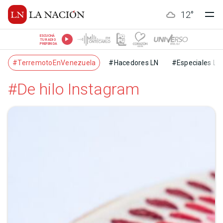
12
°
ESCUCHÁ
TU RADIO
PREFERIDA
#TerremotoEnVenezuela
#Hacedores LN
#Especiales LN
#De hilo Instagram