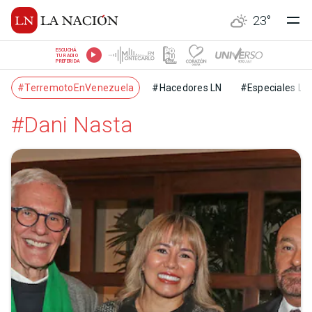
23
°
ESCUCHÁ
TU RADIO
PREFERIDA
#TerremotoEnVenezuela
#Hacedores LN
#Especiales LN
#Dani Nasta