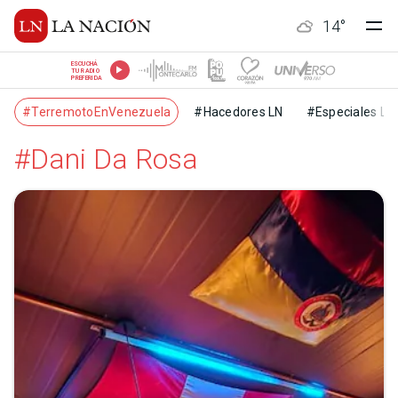
14
°
ESCUCHÁ
TU RADIO
PREFERIDA
#TerremotoEnVenezuela
#Hacedores LN
#Especiales LN
#Dani Da Rosa