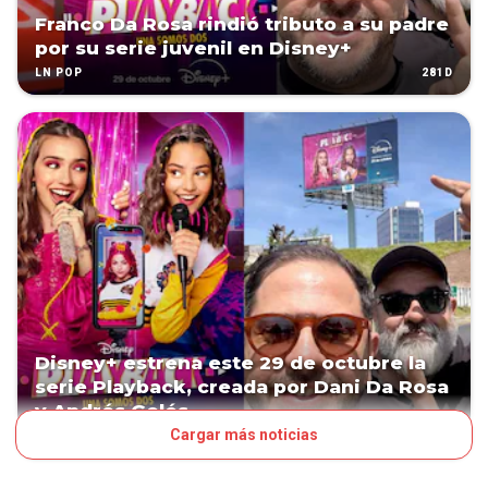
Franco Da Rosa rindió tributo a su padre
por su serie juvenil en Disney+
281D
LN POP
Disney+ estrena este 29 de octubre la
serie Playback, creada por Dani Da Rosa
y Andrés Gelós
Cargar más noticias
283D
ESPECTÁCULOS