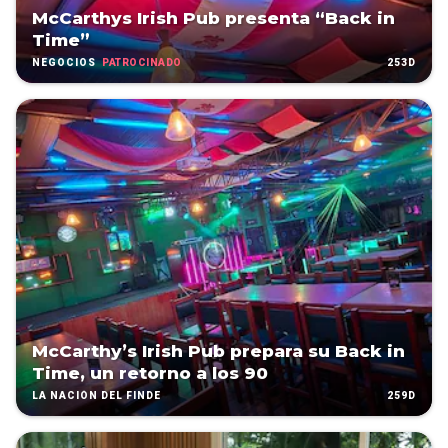
McCarthys Irish Pub presenta “Back in
Time”
PATROCINADO
253D
NEGOCIOS
McCarthy’s Irish Pub prepara su Back in
Time, un retorno a los 90
259D
LA NACIÓN DEL FINDE