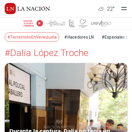
22
°
ESCUCHÁ
TU RADIO
PREFERIDA
#TerremotoEnVenezuela
#Hacedores LN
#Especiales LN
#Dalia López Troche
Durante la captura, Dalia no tenía un