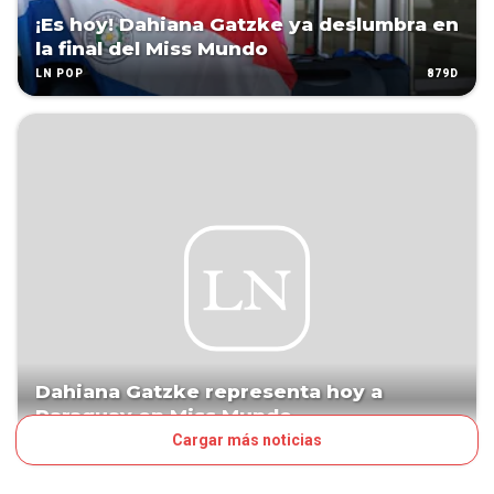
¡Es hoy! Dahiana Gatzke ya deslumbra en
la final del Miss Mundo
879D
LN POP
Dahiana Gatzke representa hoy a
Paraguay en Miss Mundo
Cargar más noticias
879D
LA NACIÓN DEL FINDE