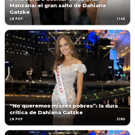
Manzana: el gran salto de Dahiana
Gatzke
114D
LN POP
“No queremos misses pobres”: la dura
crítica de Dahiana Gatzke
338D
LN POP