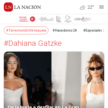
22
°
ESCUCHÁ
TU RADIO
PREFERIDA
#TerremotoEnVenezuela
#Hacedores LN
#Especiales LN
#Dahiana Gatzke
De la burla a desfilar en La Gran