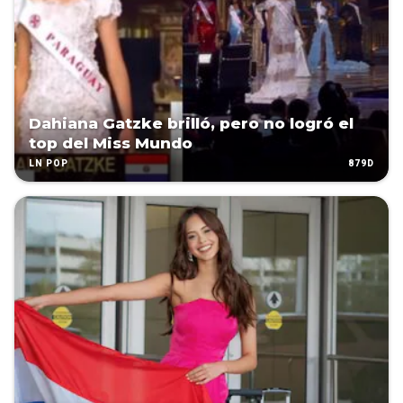
Dahiana Gatzke brilló, pero no logró el
top del Miss Mundo
879D
LN POP