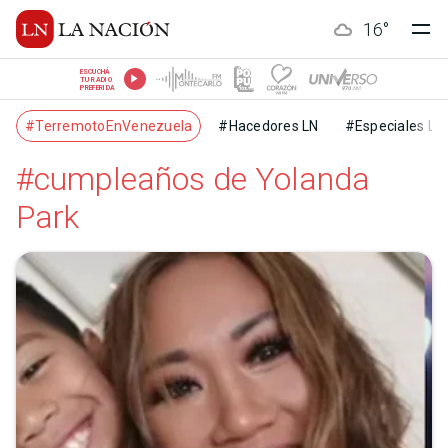
16
°
ESCUCHÁ
TU RADIO
PREFERIDA
#TerremotoEnVenezuela
#Hacedores LN
#Especiales LN
#cumpleaños de Yolanda
Park